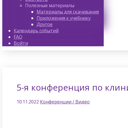
Полезные материалы
Материалы для скачивания
Приложения к учебнику
Другое
Календарь событий
FAQ
Войти
5-я конференция по клини
10.11.2022
Конференции / Видео