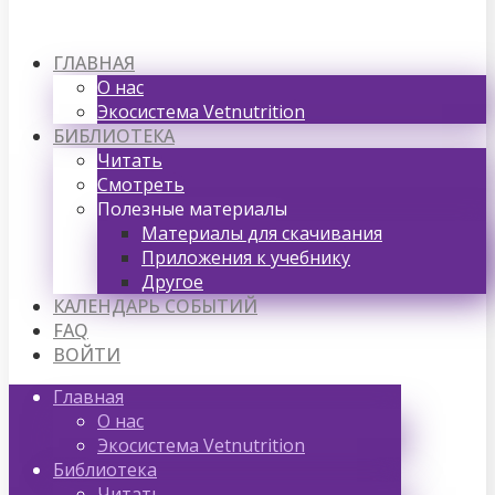
ГЛАВНАЯ
О нас
Экосистема Vetnutrition
БИБЛИОТЕКА
Читать
Смотреть
Полезные материалы
Материалы для скачивания
Приложения к учебнику
Другое
КАЛЕНДАРЬ СОБЫТИЙ
FAQ
ВОЙТИ
Главная
О нас
Экосистема Vetnutrition
Библиотека
Читать