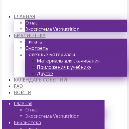
ГЛАВНАЯ
О нас
Экосистема Vetnutrition
БИБЛИОТЕКА
Читать
Смотреть
Полезные материалы
Материалы для скачивания
Приложения к учебнику
Другое
КАЛЕНДАРЬ СОБЫТИЙ
FAQ
ВОЙТИ
Главная
О нас
Экосистема Vetnutrition
Библиотека
Читать