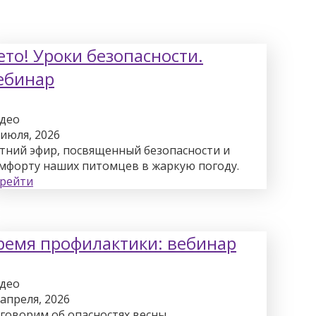
ето! Уроки безопасности.
ебинар
део
 июля, 2026
тний эфир, посвященный безопасности и
мфорту наших питомцев в жаркую погоду.
рейти
ремя профилактики: вебинар
део
 апреля, 2026
говорим об опасностях весны.