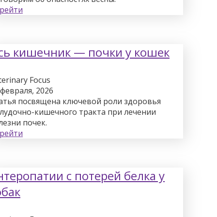
рейти
сь кишечник — почки у кошек
terinary Focus
 февраля, 2026
атья посвящена ключевой роли здоровья
лудочно-кишечного тракта при лечении
лезни почек.
рейти
нтеропатии с потерей белка у
обак