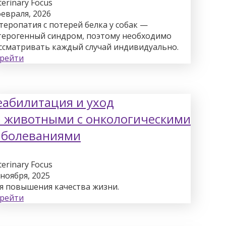
terinary Focus
февраля, 2026
теропатия с потерей белка у собак —
терогенный синдром, поэтому необходимо
ссматривать каждый случай индивидуально.
рейти
еабилитация и уход
а животными с онкологическими
аболеваниями
terinary Focus
 ноября, 2025
я повышения качества жизни.
рейти