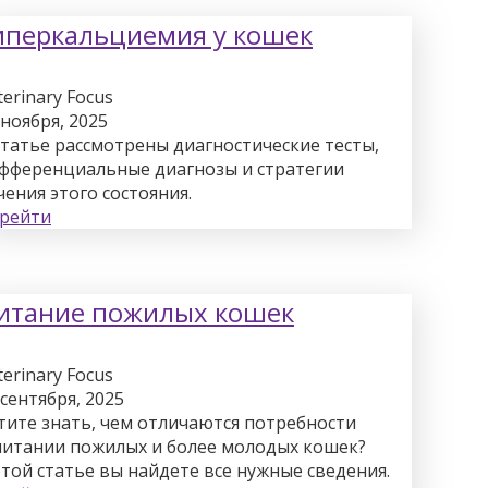
иперкальциемия у кошек
terinary Focus
 ноября, 2025
статье рассмотрены диагностические тесты,
фференциальные диагнозы и стратегии
чения этого состояния.
рейти
итание пожилых кошек
terinary Focus
 сентября, 2025
тите знать, чем отличаются потребности
питании пожилых и более молодых кошек?
этой статье вы найдете все нужные сведения.