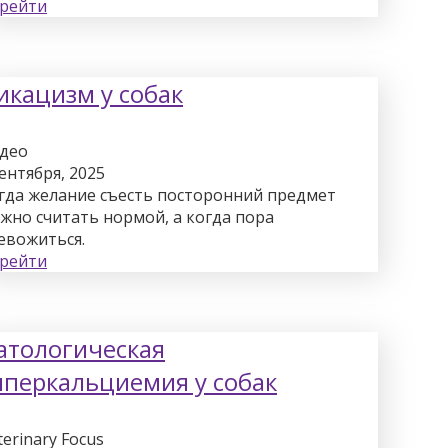
рейти
икацизм у собак
део
сентября, 2025
гда желание съесть посторонний предмет
жно считать нормой, а когда пора
евожиться.
рейти
атологическая
иперкальциемия у собак
terinary Focus