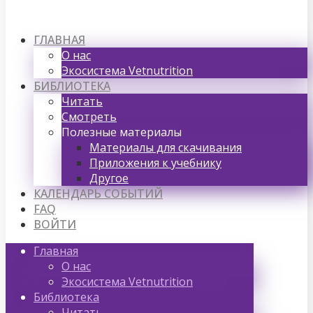
ГЛАВНАЯ
О нас
Экосистема Vetnutrition
БИБЛИОТЕКА
Читать
Смотреть
Полезные материалы
Материалы для скачивания
Приложения к учебнику
Другое
КАЛЕНДАРЬ СОБЫТИЙ
FAQ
ВОЙТИ
Главная
О нас
Экосистема Vetnutrition
Библиотека
Читать