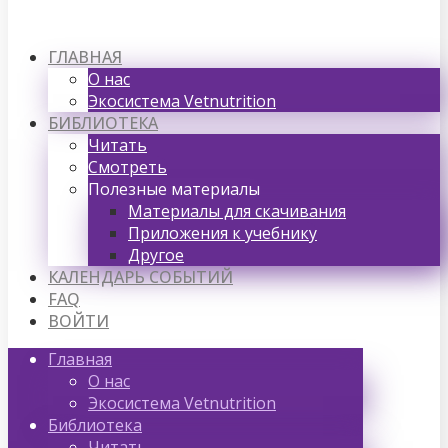
ГЛАВНАЯ
О нас
Экосистема Vetnutrition
БИБЛИОТЕКА
Читать
Смотреть
Полезные материалы
Материалы для скачивания
Приложения к учебнику
Другое
КАЛЕНДАРЬ СОБЫТИЙ
FAQ
ВОЙТИ
Главная
О нас
Экосистема Vetnutrition
Библиотека
Читать